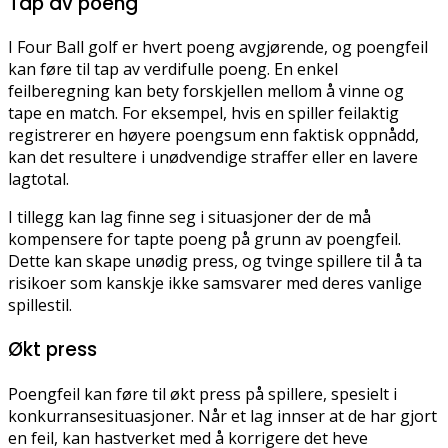
Tap av poeng
I Four Ball golf er hvert poeng avgjørende, og poengfeil
kan føre til tap av verdifulle poeng. En enkel
feilberegning kan bety forskjellen mellom å vinne og
tape en match. For eksempel, hvis en spiller feilaktig
registrerer en høyere poengsum enn faktisk oppnådd,
kan det resultere i unødvendige straffer eller en lavere
lagtotal.
I tillegg kan lag finne seg i situasjoner der de må
kompensere for tapte poeng på grunn av poengfeil.
Dette kan skape unødig press, og tvinge spillere til å ta
risikoer som kanskje ikke samsvarer med deres vanlige
spillestil.
Økt press
Poengfeil kan føre til økt press på spillere, spesielt i
konkurransesituasjoner. Når et lag innser at de har gjort
en feil, kan hastverket med å korrigere det heve