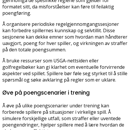
gjennomgå de spesifikke reglene som gjelder for
formatet sitt, da misforståelser kan føre til feilaktig
poengføring.
Å organisere periodiske regelgjennomgangssesjoner
kan forbedre spillernes kunnskap og selvtillit. Disse
sesjonene kan dekke emner som hvordan man håndterer
uavgjort, poeng for hver spiller, og virkningen av straffer
på den totale poengsummen.
Å bruke ressurser som USGA-nettsiden eller
golfregelbøker kan gi klarhet om eventuelle forvirrende
aspekter ved spillet. Spillere bør føle seg styrket til å stille
spørsmål og søke avklaring på regler som er uklare.
Øve på poengscenarier i trening
Å øve på ulike poengscenarier under trening kan
forberede spillere på situasjoner i virkelige spill. Å
simulere forskjellige utfall, som straffer eller uventede
poengendringer, hjelper spillere med å lære hvordan de