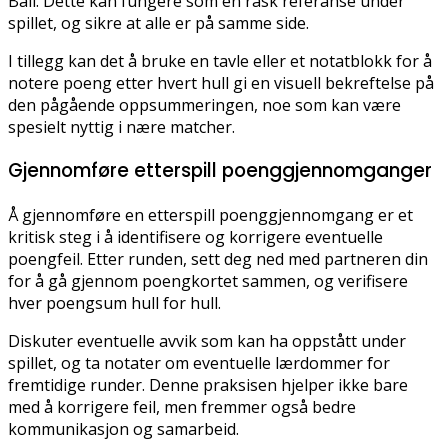
Ball. Dette kan fungere som en rask referanse under
spillet, og sikre at alle er på samme side.
I tillegg kan det å bruke en tavle eller et notatblokk for å
notere poeng etter hvert hull gi en visuell bekreftelse på
den pågående oppsummeringen, noe som kan være
spesielt nyttig i nære matcher.
Gjennomføre etterspill poenggjennomganger
Å gjennomføre en etterspill poenggjennomgang er et
kritisk steg i å identifisere og korrigere eventuelle
poengfeil. Etter runden, sett deg ned med partneren din
for å gå gjennom poengkortet sammen, og verifisere
hver poengsum hull for hull.
Diskuter eventuelle avvik som kan ha oppstått under
spillet, og ta notater om eventuelle lærdommer for
fremtidige runder. Denne praksisen hjelper ikke bare
med å korrigere feil, men fremmer også bedre
kommunikasjon og samarbeid.