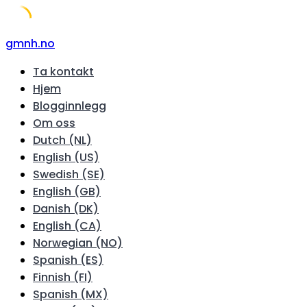
Skip
gmnh.no
to
Ta kontakt
content
Hjem
Blogginnlegg
Om oss
Dutch (NL)
English (US)
Swedish (SE)
English (GB)
Danish (DK)
English (CA)
Norwegian (NO)
Spanish (ES)
Finnish (FI)
Spanish (MX)