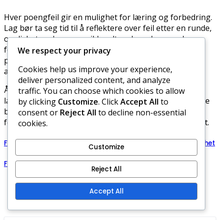
Hver poengfeil gir en mulighet for læring og forbedring.
Lag bør ta seg tid til å reflektere over feil etter en runde,
og diskutere hva som gikk galt og hvordan man kan
forhindre lignende problemer i fremtiden. Denne
We respect your privacy
praksisen kan fremme en kultur for vekst og
Cookies help us improve your experience,
ansvarlighet innen laget.
deliver personalized content, and analyze
Å oppmuntre til åpen dialog om feil kan også styrke
traffic. You can choose which cookies to allow
lagdynamikken, ettersom spillere føler seg støttet i sine
by clicking
Customize
. Click
Accept All
to
bestrebelser på å forbedre seg. Ved å lære av tidligere
consent or
Reject All
to decline non-essential
feil kan lag forbedre prestasjonen og gleden ved spillet.
cookies.
Fireball Golf Innvirkning av Handikap, Justeringer, Rettferdighet
Customize
Fire Ball Golf: Kampavbrudd, Værforhold, Gjenoppta spill
Reject All
Accept All
Comments