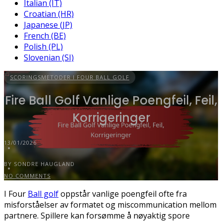
Italian (IT)
Croatian (HR)
Japanese (JP)
French (BE)
Polish (PL)
Slovenian (SI)
SCORINGSMETODER I FOUR BALL GOLF
Fire Ball Golf Vanlige Poengfeil, Feil,
Korrigeringer
13/01/2026
BY SONDRE HAUGLAND
NO COMMENTS
I Four
Ball golf
oppstår vanlige poengfeil ofte fra
misforståelser av formatet og miscommunication mellom
partnere. Spillere kan forsømme å nøyaktig spore