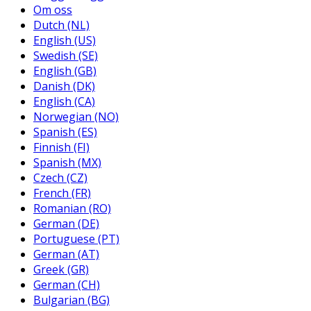
Om oss
Dutch (NL)
English (US)
Swedish (SE)
English (GB)
Danish (DK)
English (CA)
Norwegian (NO)
Spanish (ES)
Finnish (FI)
Spanish (MX)
Czech (CZ)
French (FR)
Romanian (RO)
German (DE)
Portuguese (PT)
German (AT)
Greek (GR)
German (CH)
Bulgarian (BG)