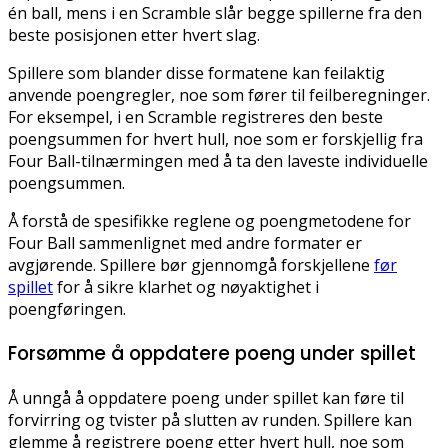
én ball, mens i en Scramble slår begge spillerne fra den
beste posisjonen etter hvert slag.
Spillere som blander disse formatene kan feilaktig
anvende poengregler, noe som fører til feilberegninger.
For eksempel, i en Scramble registreres den beste
poengsummen for hvert hull, noe som er forskjellig fra
Four Ball-tilnærmingen med å ta den laveste individuelle
poengsummen.
Å forstå de spesifikke reglene og poengmetodene for
Four Ball sammenlignet med andre formater er
avgjørende. Spillere bør gjennomgå forskjellene
før
spillet
for å sikre klarhet og nøyaktighet i
poengføringen.
Forsømme å oppdatere poeng under spillet
Å unngå å oppdatere poeng under spillet kan føre til
forvirring og tvister på slutten av runden. Spillere kan
glemme å registrere poeng etter hvert hull, noe som