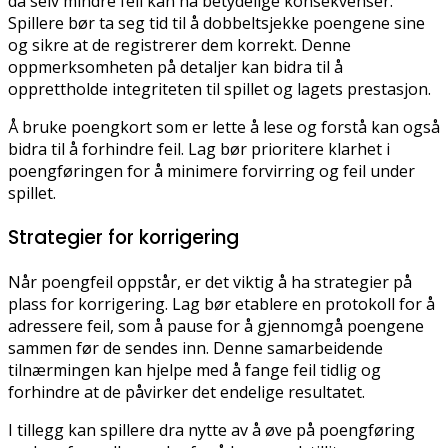
da selv mindre feil kan ha betydelige konsekvenser.
Spillere bør ta seg tid til å dobbeltsjekke poengene sine
og sikre at de registrerer dem korrekt. Denne
oppmerksomheten på detaljer kan bidra til å
opprettholde integriteten til spillet og lagets prestasjon.
Å bruke poengkort som er lette å lese og forstå kan også
bidra til å forhindre feil. Lag bør prioritere klarhet i
poengføringen for å minimere forvirring og feil under
spillet.
Strategier for korrigering
Når poengfeil oppstår, er det viktig å ha strategier på
plass for korrigering. Lag bør etablere en protokoll for å
adressere feil, som å pause for å gjennomgå poengene
sammen før de sendes inn. Denne samarbeidende
tilnærmingen kan hjelpe med å fange feil tidlig og
forhindre at de påvirker det endelige resultatet.
I tillegg kan spillere dra nytte av å øve på poengføring